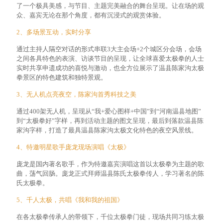
了一个极具美感，与节目、主题完美融合的舞台呈现。让在场的观
众、嘉宾无论在那个角度，都有沉浸式的观赏体验。
2、多场景互动，实时分享
通过主持人隔空对话的形式串联3大主会场+2个城区分会场，会场
之间各具特色的表演、访谈节目的呈现，让全球喜爱太极拳的人士
实时共享申遗成功的喜悦与激动，也全方位展示了温县陈家沟太极
拳景区的特色建筑和独特景观。
3、无人机点亮夜空，陈家沟首秀科技之美
通过400架无人机，呈现从“我+爱心图样+中国”到“河南温县地图”
到“太极拳好”字样，再到活动主题的图文呈现，最后到落款温县陈
家沟字样，打造了最具温县陈家沟太极文化特色的夜空风景线。
4、特邀明星歌手庞龙现场演唱《太极》
庞龙是国内著名歌手，作为特邀嘉宾演唱这首以太极拳为主题的歌
曲，荡气回肠。庞龙正式拜师温县陈氏太极拳传人，学习著名的陈
氏太极拳。
5、千人太极，共唱《我和我的祖国》
在各太极拳传承人的带领下，千位太极拳门徒，现场共同习练太极