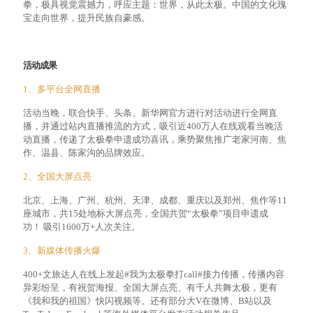
拳，极具视觉震撼力，呼应主题：世界，从此太极。中国的文化瑰
宝走向世界，提升民族自豪感。
活动成果
1、多平台全网直播
活动当晚，联合快手、头条、新华网官方进行对活动进行全网直
播，并通过站内直播推流的方式，吸引近400万人在线观看当晚活
动直播，传递了太极拳申遗成功喜讯，乘势聚焦推广老家河南、焦
作、温县、陈家沟的品牌效应。
2、全国大屏点亮
北京、上海、广州、杭州、天津、成都、重庆以及郑州、焦作等11
座城市，共15处地标大屏点亮，全国共贺“太极拳”项目申遗成
功！ 吸引1600万+人次关注。
3、新媒体传播火爆
400+文旅达人在线上发起#我为太极拳打call#接力传播，传播内容
异彩纷呈，有祝贺海报、全国大屏点亮、有千人共舞太极，更有
《我和我的祖国》快闪视频等。还有部分大V在微博、B站以及