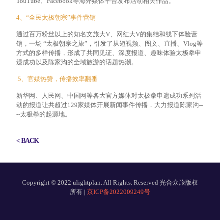
TouTube、Facebook等海外媒体平台发布活动相关作品。
4、“全民太极朝宗”事件营销
通过百万粉丝以上的知名文旅大V、网红大V的集结和线下体验营
销，一场 “太极朝宗之旅”，引发了从短视频、图文、直播、Vlog等
方式的多样传播，形成了共同见证、深度报道、趣味体验太极拳申
遗成功以及陈家沟的全域旅游的话题热潮。
5、官媒热赞，传播效率翻番
新华网、人民网、中国网等各大官方媒体对太极拳申遗成功系列活
动的报道让共超过129家媒体开展新闻事件传播，大力报道陈家沟--
--太极拳的起源地。
< BACK
Copyright © 2022 ulightplan. All Rights. Reserved 光合众旅版权
所有 |
京ICP备2022009249号