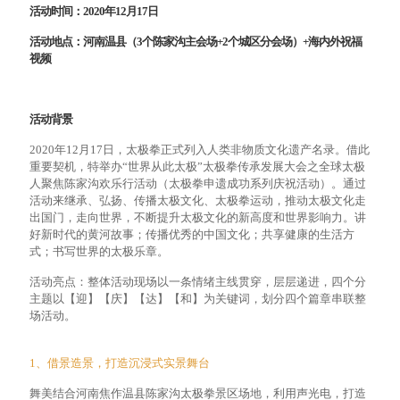
活动时间：
2020年12月17日
活动地点：河南
温县（3个陈家沟主会场+2个城区分会场）+海内外祝福
视频
活动背景
2020年12月17日，太极拳正式列入人类非物质文化遗产名录。借此
重要契机，特举办“世界从此太极”太极拳传承发展大会之全球太极
人聚焦陈家沟欢乐行活动（太极拳申遗成功系列庆祝活动）。通过
活动来继承、弘扬、传播太极文化、太极拳运动，推动太极文化走
出国门，走向世界，不断提升太极文化的新高度和世界影响力。讲
好新时代的黄河故事；传播优秀的中国文化；共享健康的生活方
式；书写世界的太极乐章。
活动亮点：整体活动现场以一条情绪主线贯穿，层层递进，四个分
主题以【迎】【庆】【达】【和】为关键词，划分四个篇章串联整
场活动。
1、借景造景，打造沉浸式实景舞台
舞美结合河南焦作温县陈家沟太极拳景区场地，利用声光电，打造