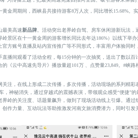
一黄金周期间，西峡县共接待游客8万人次，同比增长15.68%。
山最美高速
新品牌
。活动突出老界岭自驾、房车休闲游新玩法，
岭景区在十一黄金周的游客增长同比去年达186%）以线下举
上官方账号直播及站内宣传推广等不同形式，丰富用户体验同时
快手直播间观看了活动全程，每15分钟的一次抽奖，送出了数以百计
《云中高速先导片》播放量超101万 、点赞量23,849。#峡路
网关注，在线上形成二次传播，多次传播，活动现场的系列精彩
带车，神秘消失，通过穿越式的震撼表演，带领观众感受“便捷”
老界岭的关注度、话题量飙升，做到了现场活动线上引爆。通过
、创作力量、互动玩法等助推激发河南文旅消费潜力，同时引发