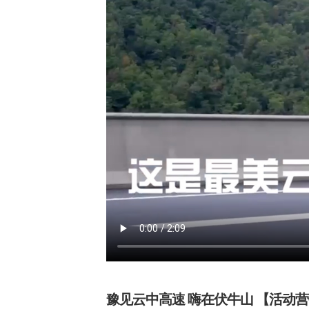
豫见云中高速 嗨在伏牛山 【活动营