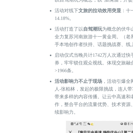
活动对线下
文旅的拉动效用突显
：十
14.18%。
活动打造了以
自驾潮玩
为概念的伏牛
全力复苏河南旅游十一黄金周。（老界
手本地创作者扶持、话题挑战赛、线
启动仪式当晚共计1742万人次通过
券，牢牢锁住观众视线。体现交旅融合的
>1966条。
活动影响力不止于现场
，活动引爆全
人-张柏林，发起的极限挑战，连人
带来多样的内容传播。让云中高速和
作，整合平台的流量优势、技术资源
续影响力。