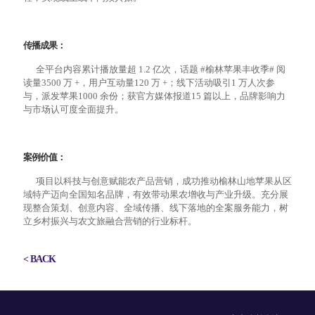
传播成果：
全平台内容累计播放量超 1.2 亿次，话题 #榆林苹果丰收季# 阅
读量3500 万 +，用户互动量120 万 +；线下活动吸引1 万人次参
与，派发苹果1000 余份；获官方媒体报道15 篇以上，品牌影响力
与市场认可度全面提升。
案例价值：
项目以科技与创意赋能农产品营销，成功推动榆林山地苹果从区
域特产迈向全国知名品牌，有效带动果农增收与产业升级。充分展
现整合策划、创意内容、全域传播、线下落地的全案服务能力，树
立乡村振兴与农文旅融合营销的行业标杆。
< BACK