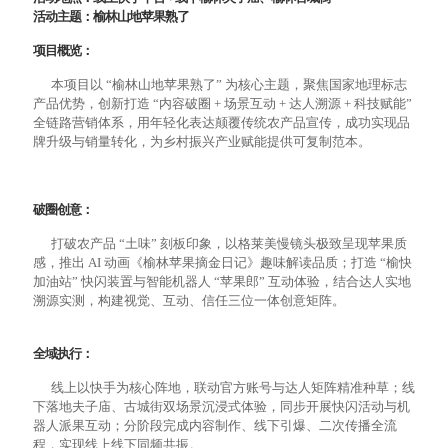
活动主题：榆林山地苹果熟了
项目概览：
本项目以 “榆林山地苹果熟了” 为核心主题，聚焦国家地理标志
产品优势，创新打造 “内容破圈 + 场景互动 + 达人溯源 + 科技赋能”
全链路营销体系，用年轻化表达颠覆传统农产品宣传，成功实现品
牌升级与销量转化，为乡村振兴产业赋能提供可复制范本。
破圈创意：
打破农产品 “土味” 刻板印象，以格莱美慢镜头极致呈现苹果质
感，推出 AI 动画《榆林苹果摘金日记》趣味解读品质；打造 “榆快
加油站” 快闪装置与智能机器人 “苹果郎” 互动体验，结合达人实地
溯源实测，构建视觉、互动、信任三位一体创意矩阵。
全域执行：
线上以快手为核心阵地，联动官方账号与达人矩阵精准种草；线
下落地夫子庙、古城街双场景沉浸式体验，同步开展快闪活动与机
器人派果互动；分阶段完成内容制作、线下引爆、二次传播全流
程，实现线上线下同频共振。